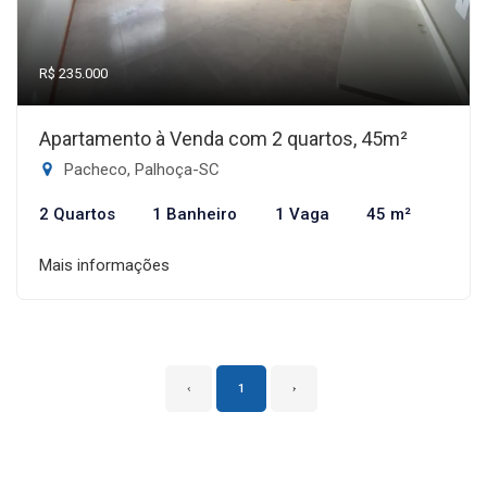
R$ 235.000
Apartamento à Venda com 2 quartos, 45m²
Pacheco, Palhoça-SC
2 Quartos
1 Banheiro
1 Vaga
45 m²
Mais informações
‹
1
›