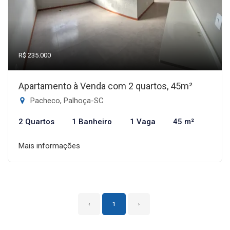
R$ 235.000
Apartamento à Venda com 2 quartos, 45m²
Pacheco, Palhoça-SC
2 Quartos
1 Banheiro
1 Vaga
45 m²
Mais informações
‹
1
›