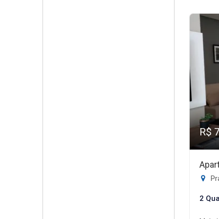
R$ 
Apar
Pr
2 Qua