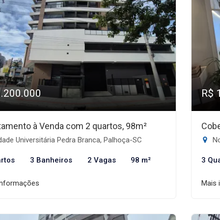
1.200.000
R$ 
tamento à Venda com 2 quartos, 98m²
Cobe
ade Universitária Pedra Branca, Palhoça-SC
No
rtos
3 Banheiros
2 Vagas
98 m²
3 Qu
informações
Mais 