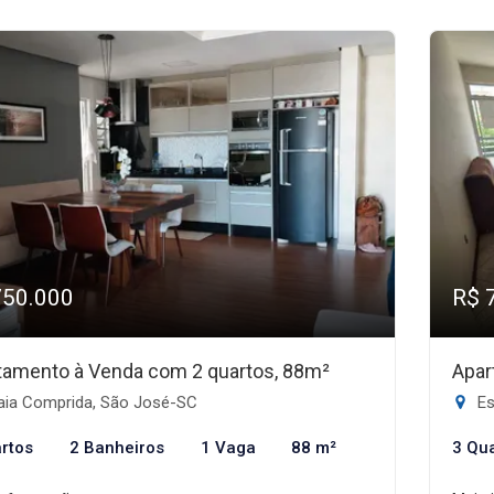
750.000
R$ 
tamento à Venda com 2 quartos, 88m²
Apar
aia Comprida, São José-SC
Es
rtos
2 Banheiros
1 Vaga
88 m²
3 Qu