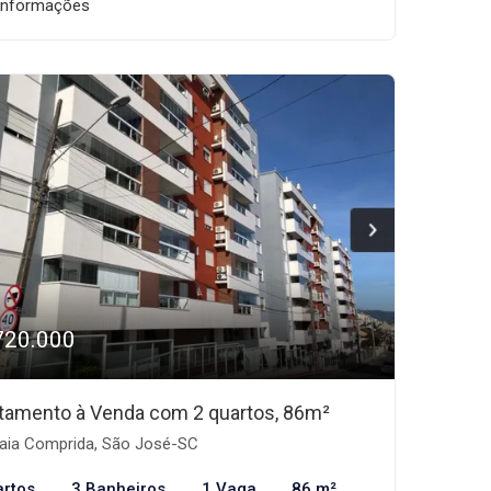
informações
720.000
tamento à Venda com 2 quartos, 86m²
aia Comprida, São José-SC
artos
3 Banheiros
1 Vaga
86 m²