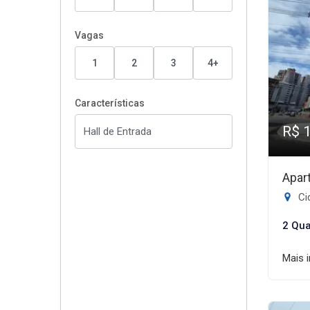
Vagas
1
2
3
4+
Características
R$ 
Apar
Cid
2 Qua
Mais 