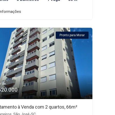
informações
Pronto para Morar
r de:
620.000
tamento à Venda com 2 quartos, 66m²
rreiros, São José-SC