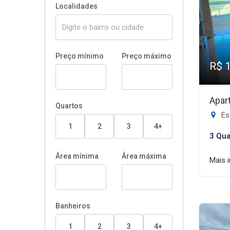
Localidades
Preço mínimo
Preço máximo
R$ 
Apar
Quartos
Est
1
2
3
4+
3 Qua
Área mínima
Área máxima
Mais 
Banheiros
1
2
3
4+