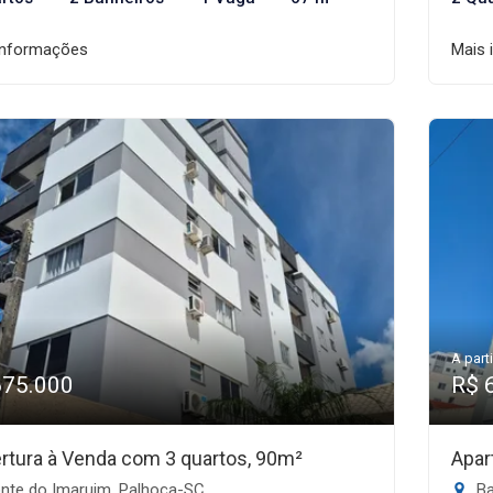
informações
Mais 
A parti
675.000
R$ 
rtura à Venda com 3 quartos, 90m²
Apar
nte do Imaruim, Palhoça-SC
Ba