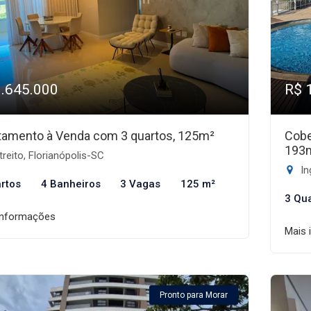
1.645.000
R$ 
tamento à Venda com 3 quartos, 125m²
Cobe
193
reito, Florianópolis-SC
In
rtos
4 Banheiros
3 Vagas
125 m²
3 Qu
informações
Mais 
Pronto para Morar