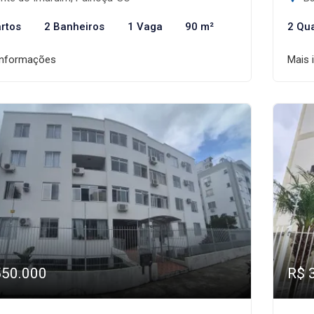
rtos
2 Banheiros
1 Vaga
90 m²
2 Qu
informações
Mais 
550.000
R$ 