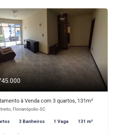
745.000
tamento à Venda com 3 quartos, 131m²
treito, Florianópolis-SC
artos
3 Banheiros
1 Vaga
131 m²