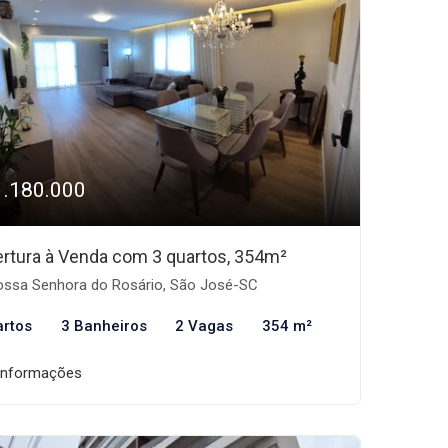
1.180.000
rtura à Venda com 3 quartos, 354m²
ssa Senhora do Rosário, São José-SC
artos
3 Banheiros
2 Vagas
354 m²
informações