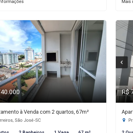
informações
Mais 
740.000
R$ 
tamento à Venda com 2 quartos, 67m²
Apar
rreiros, São José-SC
Pr
rtos
2 Banheiros
1 Vaga
67 m²
2 Qu