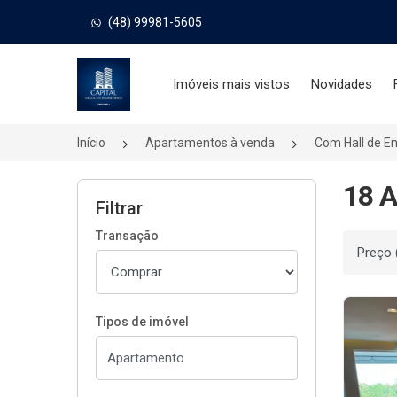
(48) 99981-5605
Página inicial
Imóveis mais vistos
Novidades
Início
Apartamentos à venda
Com Hall de E
18 A
Filtrar
Transação
Ordenar
Tipos de imóvel