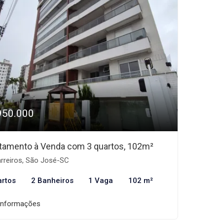
950.000
tamento à Venda com 3 quartos, 102m²
rreiros, São José-SC
artos
2 Banheiros
1 Vaga
102 m²
informações