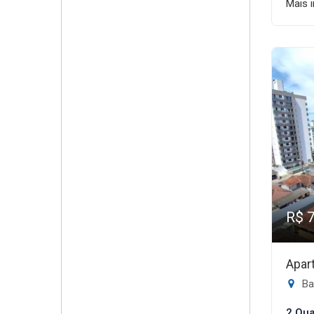
Mais 
R$ 
Apar
Ba
2 Qua