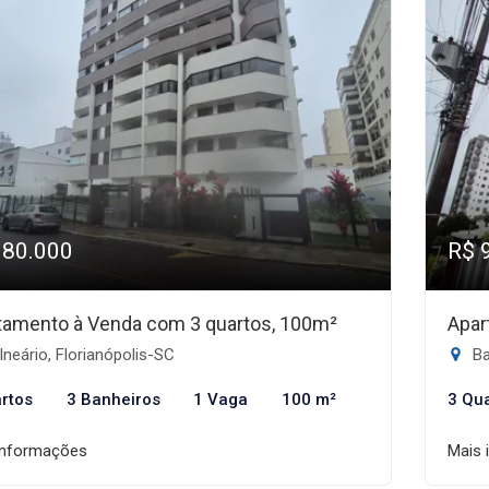
980.000
R$ 
tamento à Venda com 3 quartos, 100m²
Apar
neário, Florianópolis-SC
Ba
rtos
3 Banheiros
1 Vaga
100 m²
3 Qu
informações
Mais 