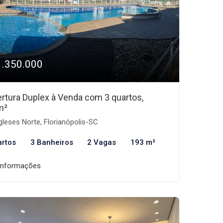
1.350.000
rtura Duplex à Venda com 3 quartos,
m²
gleses Norte, Florianópolis-SC
artos
3 Banheiros
2 Vagas
193 m²
informações