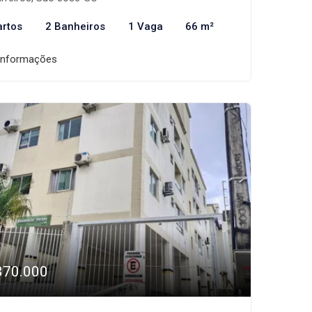
artos
2 Banheiros
1 Vaga
66 m²
informações
370.000