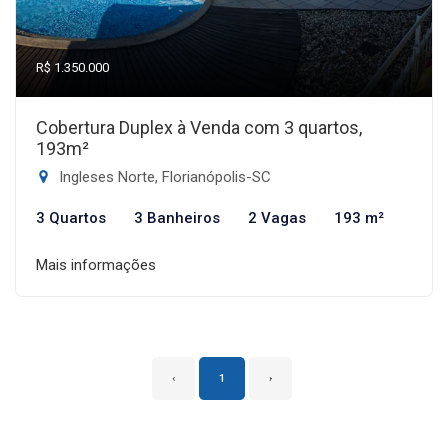
R$ 1.350.000
Cobertura Duplex à Venda com 3 quartos,
193m²
Ingleses Norte, Florianópolis-SC
3 Quartos
3 Banheiros
2 Vagas
193 m²
Mais informações
‹
1
›