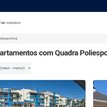
Fale conosco
liesportiva
artamentos com Quadra Poliespo
 por