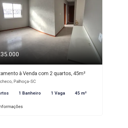
235.000
tamento à Venda com 2 quartos, 45m²
checo, Palhoça-SC
rtos
1 Banheiro
1 Vaga
45 m²
informações