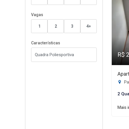
Vagas
1
2
3
4+
Características
R$ 
Apar
Pa
2 Qua
Mais 