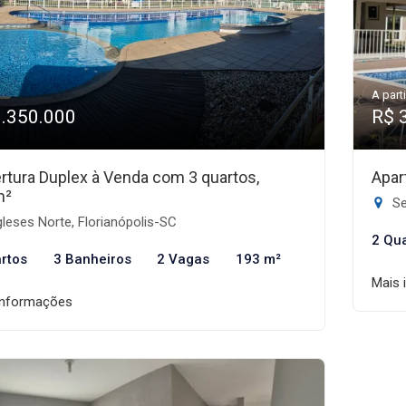
A parti
1.350.000
R$ 
rtura Duplex à Venda com 3 quartos,
Apar
m²
Se
leses Norte, Florianópolis-SC
2 Qu
rtos
3 Banheiros
2 Vagas
193 m²
Mais 
informações