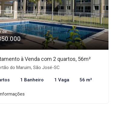
r de:
350.000
tamento à Venda com 2 quartos, 56m²
rtão do Maruim, São José-SC
artos
1 Banheiro
1 Vaga
56 m²
informações