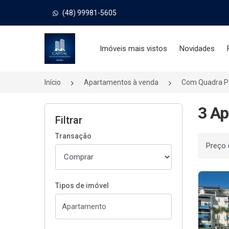
(48) 99981-5605
Página inicial
Imóveis mais vistos
Novidades
Início
Apartamentos à venda
Com Quadra Po
3 Ap
Filtrar
Transação
Ordenar
Tipos de imóvel