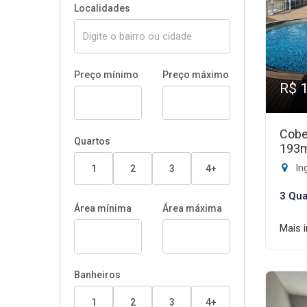
Localidades
Preço mínimo
Preço máximo
R$ 
Cobe
Quartos
193
Ing
1
2
3
4+
3 Qua
Área mínima
Área máxima
Mais 
Banheiros
1
2
3
4+