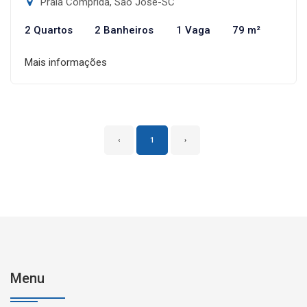
Praia Comprida, São José-SC
2 Quartos
2 Banheiros
1 Vaga
79 m²
Mais informações
‹
1
›
Menu