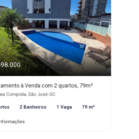
698.000
tamento à Venda com 2 quartos, 79m²
aia Comprida, São José-SC
rtos
2 Banheiros
1 Vaga
79 m²
informações