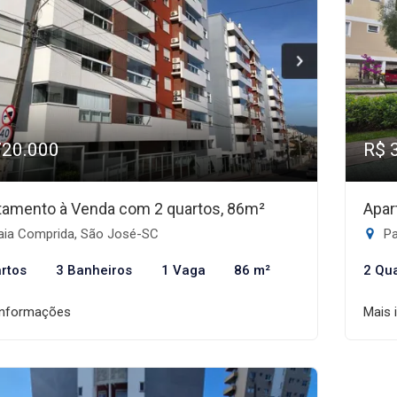
720.000
R$ 
tamento à Venda com 2 quartos, 86m²
Apar
aia Comprida, São José-SC
Pa
rtos
3 Banheiros
1 Vaga
86 m²
2 Qu
informações
Mais 