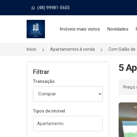
(48) 99981-5605
Página inicial
Imóveis mais vistos
Novidades
Início
Apartamentos à venda
Com Salão de
5 Ap
Filtrar
Transação
Ordenar
Tipos de imóvel