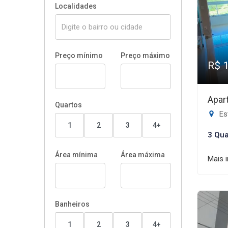
Localidades
Preço mínimo
Preço máximo
R$ 
Apar
Quartos
Est
1
2
3
4+
3 Qua
Área mínima
Área máxima
Mais 
Banheiros
1
2
3
4+