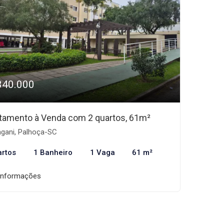
340.000
tamento à Venda com 2 quartos, 61m²
gani, Palhoça-SC
artos
1 Banheiro
1 Vaga
61 m²
informações