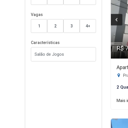
Vagas
1
2
3
4+
Características
R$ 
Apar
Pr
2 Qua
Mais 