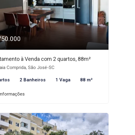
750.000
tamento à Venda com 2 quartos, 88m²
aia Comprida, São José-SC
artos
2 Banheiros
1 Vaga
88 m²
informações