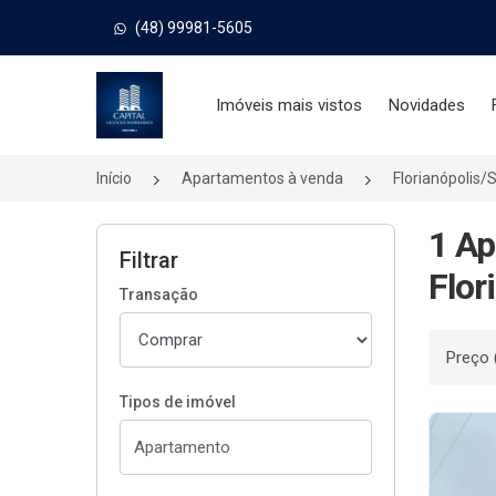
(48) 99981-5605
Página inicial
Imóveis mais vistos
Novidades
Início
Apartamentos à venda
Florianópolis/
1 Ap
Filtrar
Flor
Transação
Ordenar
Tipos de imóvel