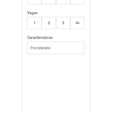
Vagas
1
2
3
4+
Características