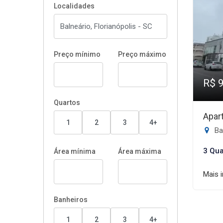
Localidades
Preço mínimo
Preço máximo
R$ 
Quartos
Apar
1
2
3
4+
Bal
3 Qua
Área mínima
Área máxima
Mais 
Banheiros
1
2
3
4+