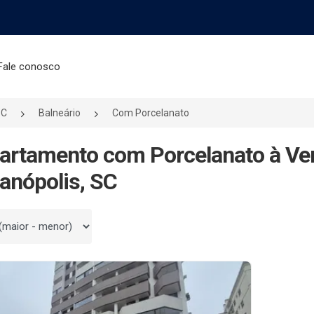
Fale conosco
SC
Balneário
Com Porcelanato
artamento com Porcelanato à Ve
ianópolis, SC
 por