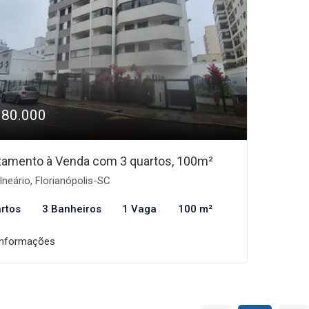
980.000
tamento à Venda com 3 quartos, 100m²
neário, Florianópolis-SC
rtos
3 Banheiros
1 Vaga
100 m²
informações