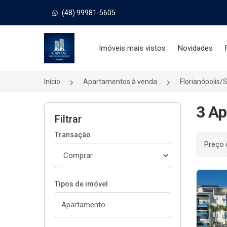
(48) 99981-5605
Página inicial
Imóveis mais vistos
Novidades
Início
Apartamentos à venda
Florianópolis/
3 Ap
Filtrar
Transação
Ordenar
Tipos de imóvel