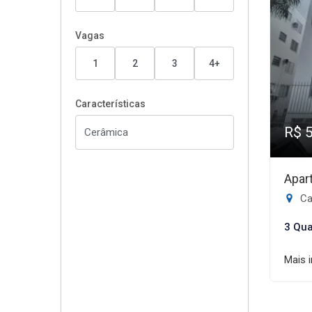
Vagas
1
2
3
4+
Características
R$ 
Apar
Cap
3 Qua
Mais 