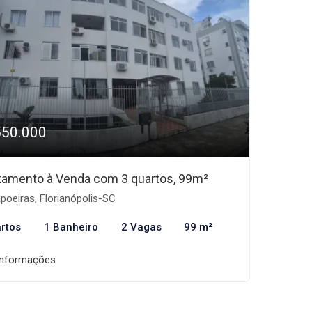
550.000
tamento à Venda com 3 quartos, 99m²
oeiras, Florianópolis-SC
rtos
1 Banheiro
2 Vagas
99 m²
informações