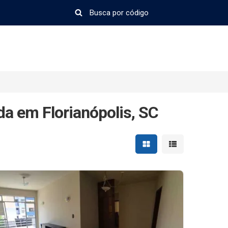
a em Florianópolis, SC
Mostrar resultados em 
Mostrar resultad