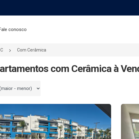
Fale conosco
SC
Com Cerâmica
artamentos com Cerâmica à Vend
 por