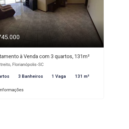
745.000
tamento à Venda com 3 quartos, 131m²
treito, Florianópolis-SC
artos
3 Banheiros
1 Vaga
131 m²
informações