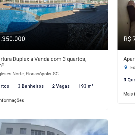
1.350.000
R$ 
rtura Duplex à Venda com 3 quartos,
Apar
m²
Es
leses Norte, Florianópolis-SC
3 Qu
rtos
3 Banheiros
2 Vagas
193 m²
Mais 
informações