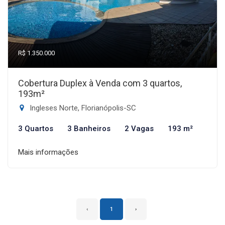
R$ 1.350.000
Cobertura Duplex à Venda com 3 quartos,
193m²
Ingleses Norte, Florianópolis-SC
3 Quartos
3 Banheiros
2 Vagas
193 m²
Mais informações
‹
1
›