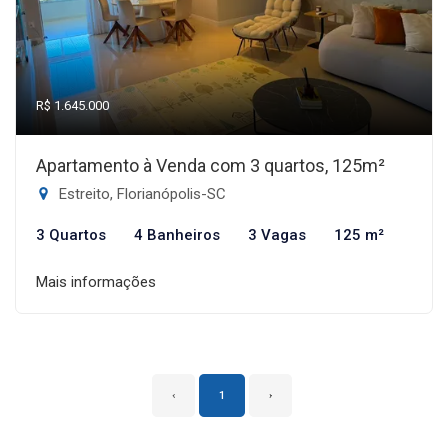
R$ 1.645.000
Apartamento à Venda com 3 quartos, 125m²
Estreito, Florianópolis-SC
3 Quartos
4 Banheiros
3 Vagas
125 m²
Mais informações
‹
1
›