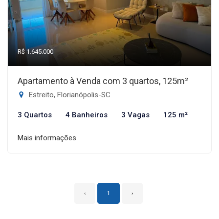
R$ 1.645.000
Apartamento à Venda com 3 quartos, 125m²
Estreito, Florianópolis-SC
3 Quartos
4 Banheiros
3 Vagas
125 m²
Mais informações
‹
1
›