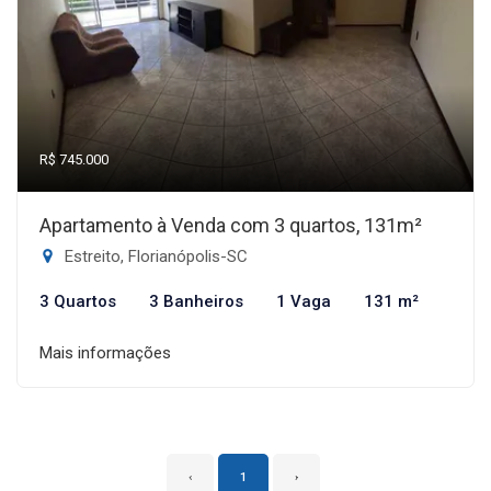
R$ 745.000
Apartamento à Venda com 3 quartos, 131m²
Estreito, Florianópolis-SC
3 Quartos
3 Banheiros
1 Vaga
131 m²
Mais informações
‹
1
›