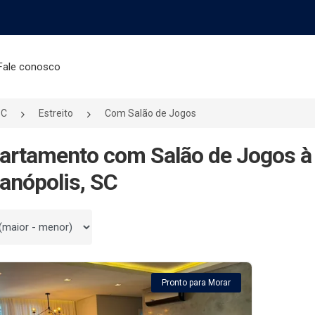
Fale conosco
SC
Estreito
Com Salão de Jogos
artamento com Salão de Jogos à 
ianópolis, SC
 por
Pronto para Morar