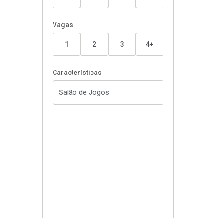
Vagas
1
2
3
4+
Características