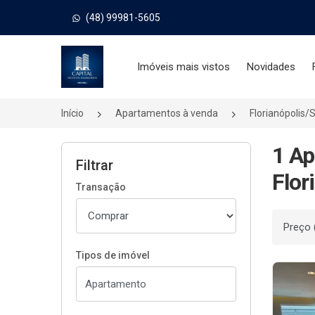
(48) 99981-5605
Página inicial
Imóveis mais vistos
Novidades
Início
Apartamentos à venda
Florianópolis/
1 Ap
Filtrar
Flor
Transação
Ordenar
Tipos de imóvel