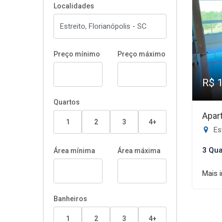
Localidades
Preço mínimo
Preço máximo
R$ 
Quartos
Apar
1
2
3
4+
Est
3 Qua
Área mínima
Área máxima
Mais 
Banheiros
1
2
3
4+