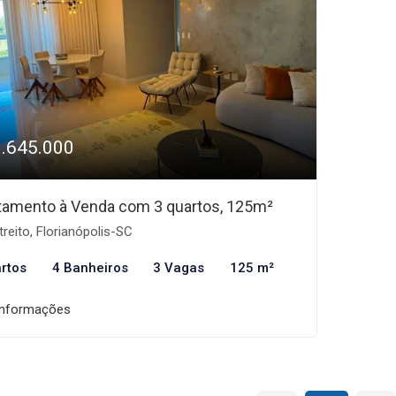
1.645.000
tamento à Venda com 3 quartos, 125m²
reito, Florianópolis-SC
rtos
4 Banheiros
3 Vagas
125 m²
informações