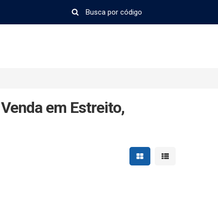
Venda em Estreito,
Mostrar resultados em 
Mostrar resultad