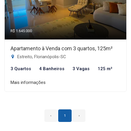
R$ 1.645.000
Apartamento à Venda com 3 quartos, 125m²
Estreito, Florianópolis-SC
3 Quartos
4 Banheiros
3 Vagas
125 m²
Mais informações
‹
1
›