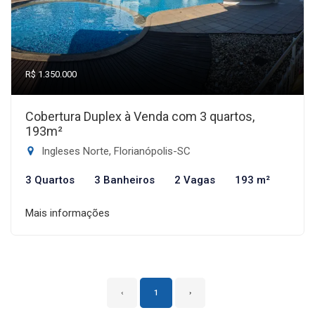
R$ 1.350.000
Cobertura Duplex à Venda com 3 quartos,
193m²
Ingleses Norte, Florianópolis-SC
3 Quartos
3 Banheiros
2 Vagas
193 m²
Mais informações
‹
1
›