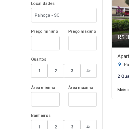
Localidades
Preço mínimo
Preço máximo
R$ 
Apar
Quartos
Pa
1
2
3
4+
2 Qua
Área mínima
Área máxima
Mais 
Banheiros
1
2
3
4+