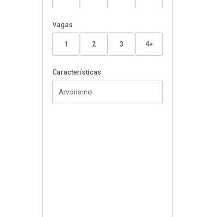
Vagas
1
2
3
4+
Características