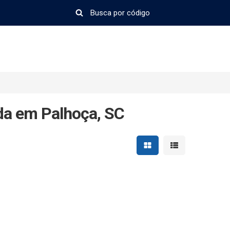
da em Palhoça, SC
Mostrar resultados em 
Mostrar resultad