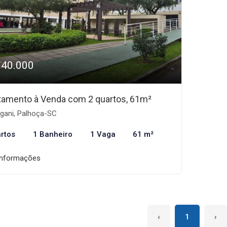
340.000
tamento à Venda com 2 quartos, 61m²
gani, Palhoça-SC
rtos
1 Banheiro
1 Vaga
61 m²
informações
‹
1
›