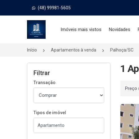
(48) 99981-5605
Página inicial
Imóveis mais vistos
Novidades
Início
Apartamentos à venda
Palhoça/SC
1 Ap
Filtrar
Transação
Ordenar
Tipos de imóvel