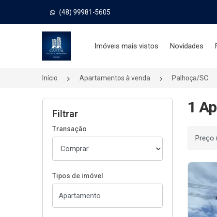
(48) 99981-5605
Página inicial
Imóveis mais vistos
Novidades
Início
Apartamentos à venda
Palhoça/SC
1 Ap
Filtrar
Transação
Ordenar
Tipos de imóvel