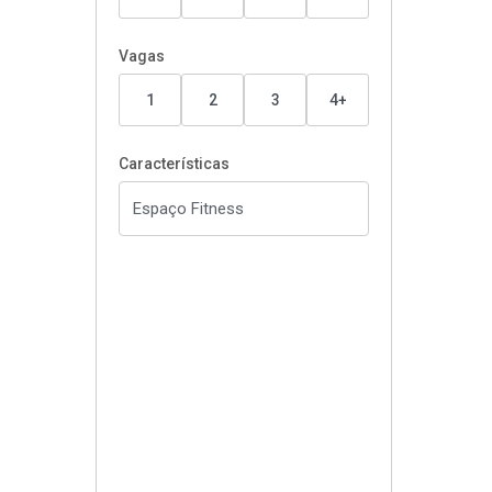
Vagas
1
2
3
4+
Características