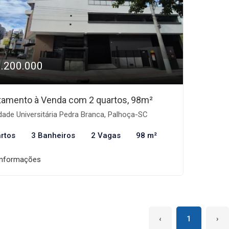
1.200.000
tamento à Venda com 2 quartos, 98m²
ade Universitária Pedra Branca, Palhoça-SC
rtos
3 Banheiros
2 Vagas
98 m²
informações
‹
1
›