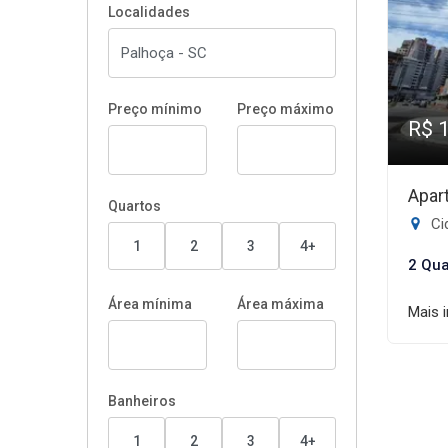
Localidades
Preço mínimo
Preço máximo
R$ 
Apar
Quartos
Cid
1
2
3
4+
2 Qua
Área mínima
Área máxima
Mais 
Banheiros
1
2
3
4+