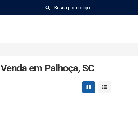
 Venda em Palhoça, SC
Mostrar resultados em 
Mostrar resultad