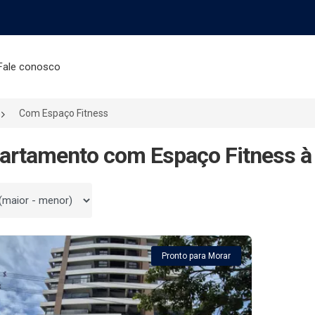
Fale conosco
Com Espaço Fitness
artamento com Espaço Fitness à
 por
Pronto para Morar