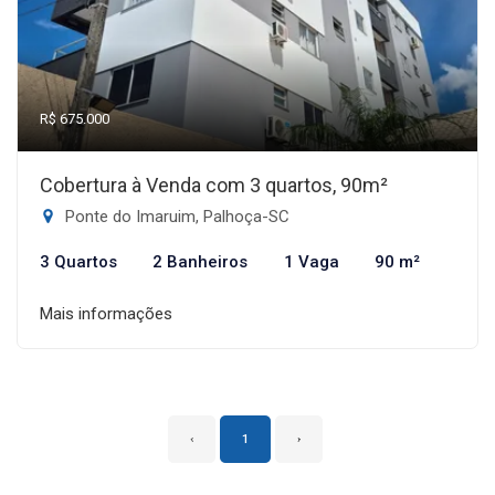
R$ 675.000
Cobertura à Venda com 3 quartos, 90m²
Ponte do Imaruim, Palhoça-SC
3 Quartos
2 Banheiros
1 Vaga
90 m²
Mais informações
‹
1
›