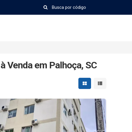
 à Venda em Palhoça, SC
Mostrar resultados em 
Mostrar resultad