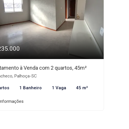
235.000
tamento à Venda com 2 quartos, 45m²
checo, Palhoça-SC
artos
1 Banheiro
1 Vaga
45 m²
informações