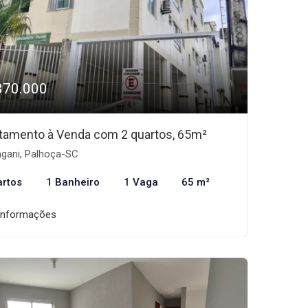
370.000
tamento à Venda com 2 quartos, 65m²
gani, Palhoça-SC
artos
1 Banheiro
1 Vaga
65 m²
informações