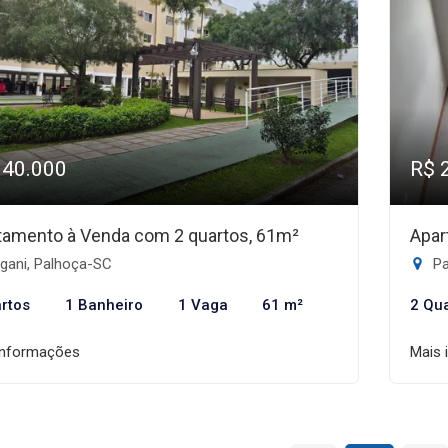
340.000
R$ 
tamento à Venda com 2 quartos, 61m²
Apar
gani, Palhoça-SC
Pa
rtos
1 Banheiro
1 Vaga
61 m²
2 Qu
informações
Mais 