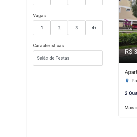
Vagas
1
2
3
4+
Características
R$ 
Apar
Pa
2 Qua
Mais 