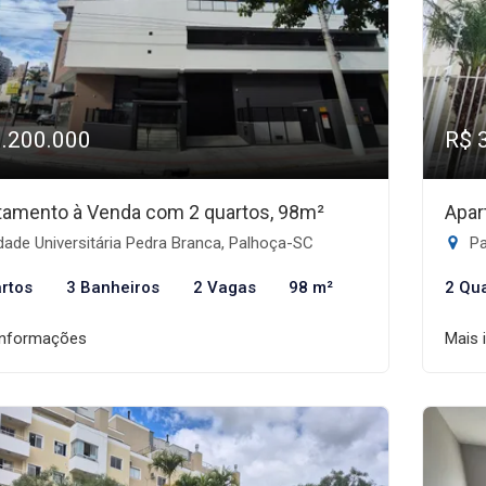
1.200.000
R$ 
tamento à Venda com 2 quartos, 98m²
Apar
ade Universitária Pedra Branca, Palhoça-SC
Pa
rtos
3 Banheiros
2 Vagas
98 m²
2 Qu
informações
Mais 