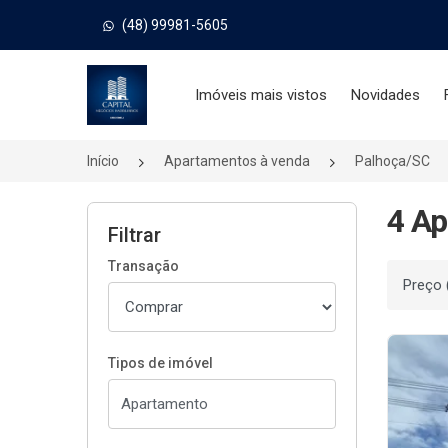
(48) 99981-5605
Página inicial
Imóveis mais vistos
Novidades
Início
Apartamentos à venda
Palhoça/SC
4 Ap
Filtrar
Transação
Ordenar
Tipos de imóvel