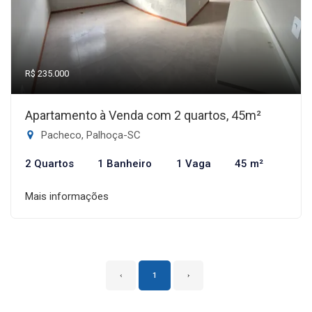
R$ 235.000
Apartamento à Venda com 2 quartos, 45m²
Pacheco, Palhoça-SC
2 Quartos
1 Banheiro
1 Vaga
45 m²
Mais informações
‹
1
›