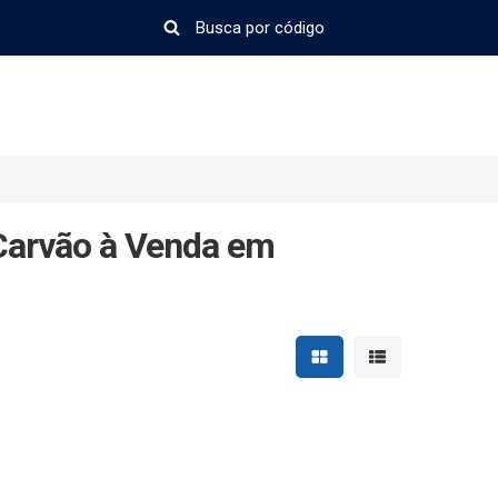
Carvão à Venda em
Mostrar resultados em 
Mostrar resultad