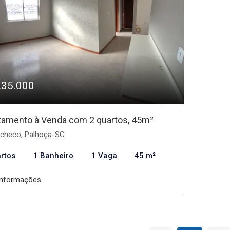
235.000
tamento à Venda com 2 quartos, 45m²
checo, Palhoça-SC
rtos
1 Banheiro
1 Vaga
45 m²
informações