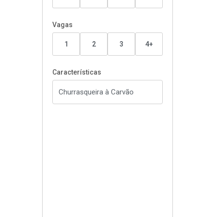
Vagas
1
2
3
4+
Características