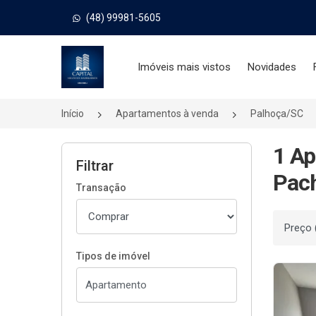
(48) 99981-5605
Página inicial
Imóveis mais vistos
Novidades
Início
Apartamentos à venda
Palhoça/SC
1 Ap
Filtrar
Pach
Transação
Ordenar
Tipos de imóvel