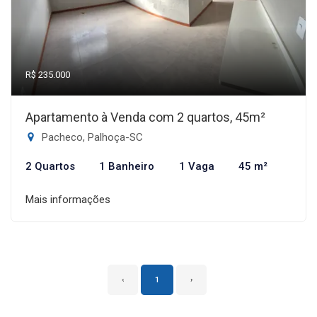
R$ 235.000
Apartamento à Venda com 2 quartos, 45m²
Pacheco, Palhoça-SC
2 Quartos
1 Banheiro
1 Vaga
45 m²
Mais informações
‹
1
›