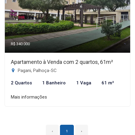
R$ 340.000
Apartamento à Venda com 2 quartos, 61m²
Pagani, Palhoça-SC
2 Quartos
1 Banheiro
1 Vaga
61 m²
Mais informações
‹
1
›