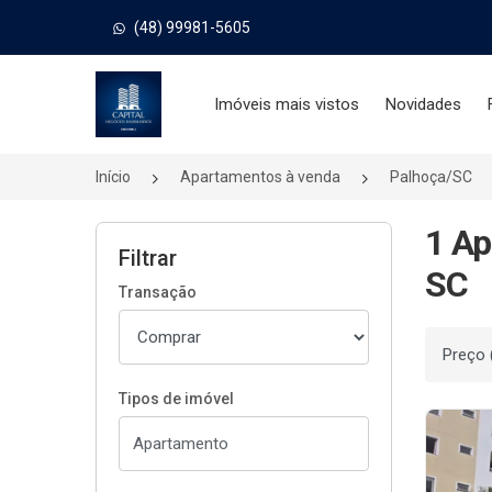
(48) 99981-5605
Página inicial
Imóveis mais vistos
Novidades
Início
Apartamentos à venda
Palhoça/SC
1 Ap
Filtrar
SC
Transação
Ordenar
Tipos de imóvel