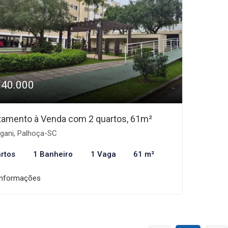
340.000
tamento à Venda com 2 quartos, 61m²
gani, Palhoça-SC
rtos
1 Banheiro
1 Vaga
61 m²
informações