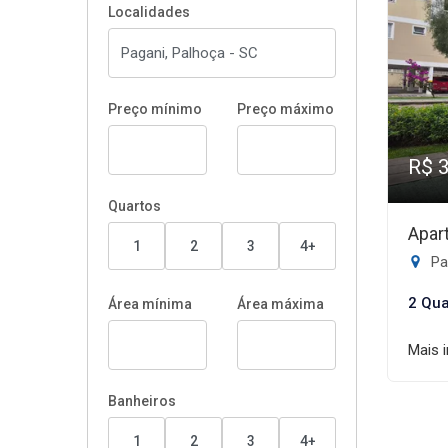
Localidades
Preço mínimo
Preço máximo
R$ 
Quartos
Apar
1
2
3
4+
Pa
2 Qua
Área mínima
Área máxima
Mais 
Banheiros
1
2
3
4+