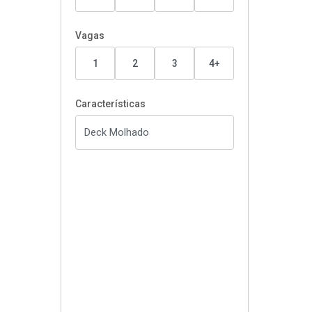
Vagas
1
2
3
4+
Características