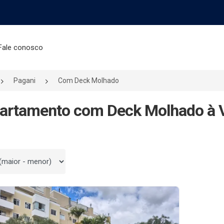
Fale conosco
Pagani
Com Deck Molhado
artamento com Deck Molhado à V
 por