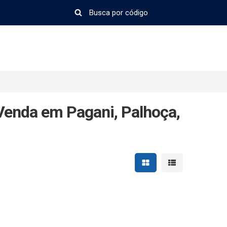
enda em Pagani, Palhoça,
Mostrar resultados em 
Mostrar resultad