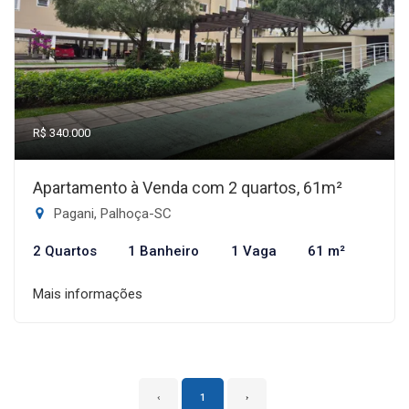
R$ 340.000
Apartamento à Venda com 2 quartos, 61m²
Pagani, Palhoça-SC
2 Quartos
1 Banheiro
1 Vaga
61 m²
Mais informações
‹
1
›