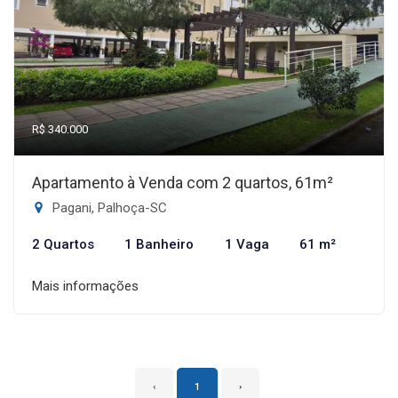
R$ 340.000
Apartamento à Venda com 2 quartos, 61m²
Pagani, Palhoça-SC
2 Quartos
1 Banheiro
1 Vaga
61 m²
Mais informações
‹
1
›