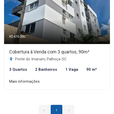
R$ 675.000
Cobertura à Venda com 3 quartos, 90m²
Ponte do Imaruim, Palhoça-SC
3 Quartos
2 Banheiros
1 Vaga
90 m²
Mais informações
‹
1
›