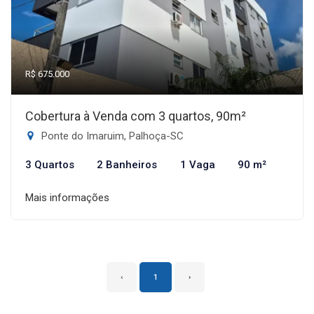
R$ 675.000
Cobertura à Venda com 3 quartos, 90m²
Ponte do Imaruim, Palhoça-SC
3 Quartos
2 Banheiros
1 Vaga
90 m²
Mais informações
‹
1
›