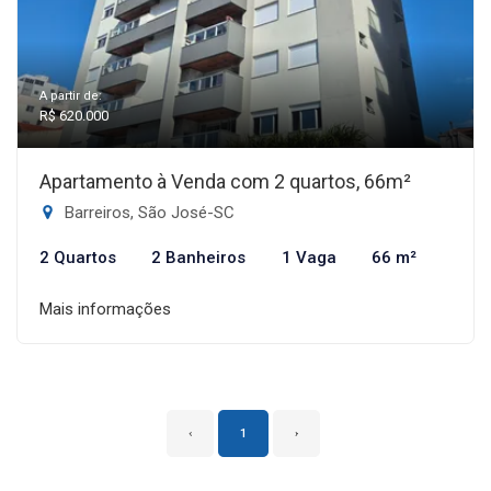
A partir de:
R$ 620.000
Apartamento à Venda com 2 quartos, 66m²
Barreiros, São José-SC
2 Quartos
2 Banheiros
1 Vaga
66 m²
Mais informações
‹
1
›