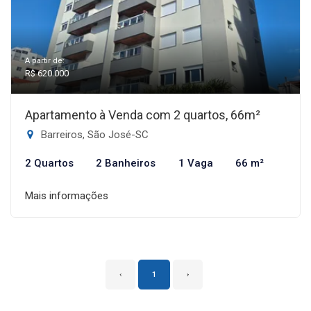
A partir de:
R$ 620.000
Apartamento à Venda com 2 quartos, 66m²
Barreiros, São José-SC
2 Quartos
2 Banheiros
1 Vaga
66 m²
Mais informações
‹
1
›