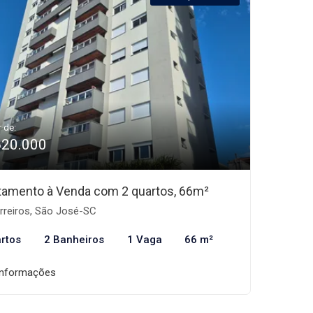
r de:
620.000
tamento à Venda com 2 quartos, 66m²
rreiros, São José-SC
rtos
2 Banheiros
1 Vaga
66 m²
informações