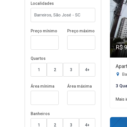
Localidades
Preço mínimo
Preço máximo
R$ 
Quartos
Apar
1
2
3
4+
Ba
3 Qua
Área mínima
Área máxima
Mais 
Banheiros
1
2
3
4+