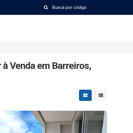
 à Venda em Barreiros,
Mostrar resultados em 
Mostrar resultad