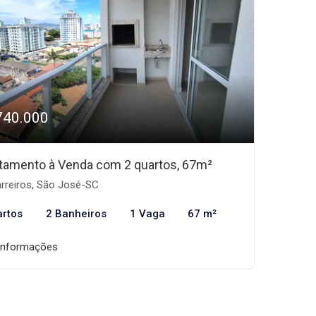
740.000
tamento à Venda com 2 quartos, 67m²
rreiros, São José-SC
artos
2 Banheiros
1 Vaga
67 m²
informações