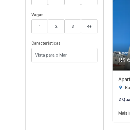
Vagas
1
2
3
4+
Características
A parti
R$ 
Apar
Ba
2 Qua
Mais 