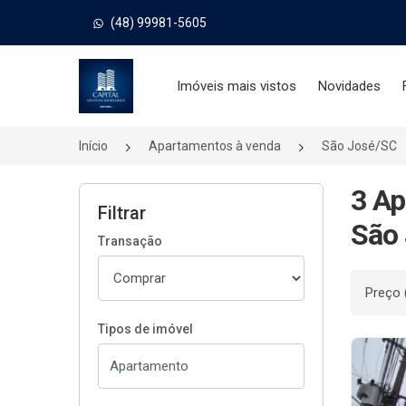
(48) 99981-5605
Página inicial
Imóveis mais vistos
Novidades
Início
Apartamentos à venda
São José/SC
3 Ap
Filtrar
São 
Transação
Ordenar
Tipos de imóvel