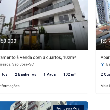
950.000
R$ 
tamento à Venda com 3 quartos, 102m²
Apar
rreiros, São José-SC
Ba
rtos
2 Banheiros
1 Vaga
102 m²
2 Qu
informações
Mais 
Pronto para Morar