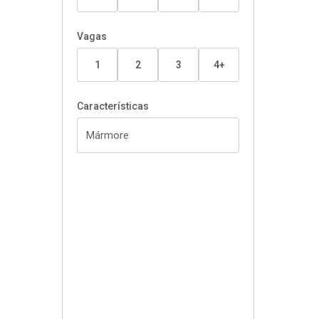
Vagas
1
2
3
4+
Características