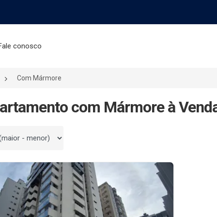
Fale conosco
Com Mármore
partamento com Mármore à Venda
 por