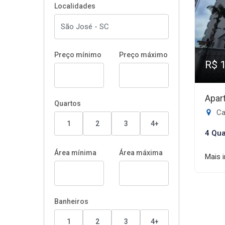
Localidades
Preço mínimo
Preço máximo
R$ 
Apar
Quartos
Ca
1
2
3
4+
4 Qua
Área mínima
Área máxima
Mais 
Banheiros
1
2
3
4+