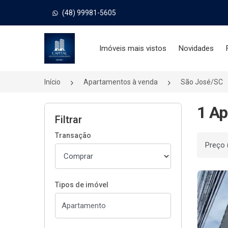
(48) 99981-5605
Página inicial
Imóveis mais vistos
Novidades
Início
Apartamentos à venda
São José/SC
1 A
Filtrar
Transação
Ordenar
Tipos de imóvel