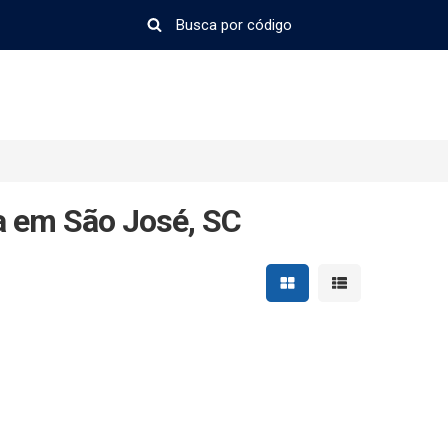
 em São José, SC
Mostrar resultados em 
Mostrar resultad