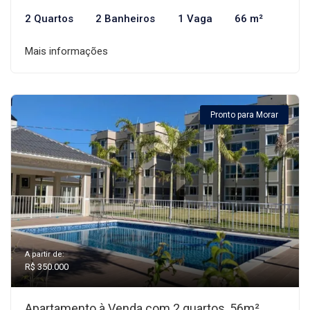
2 Quartos
2 Banheiros
1 Vaga
66 m²
Mais informações
Pronto para Morar
A partir de:
R$ 350.000
Apartamento à Venda com 2 quartos, 56m²