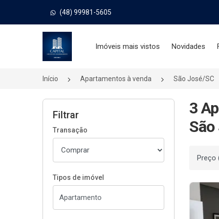
(48) 99981-5605
Página inicial
Imóveis mais vistos
Novidades
Início
Apartamentos à venda
São José/SC
3 Ap
Filtrar
São 
Transação
Ordenar
Tipos de imóvel