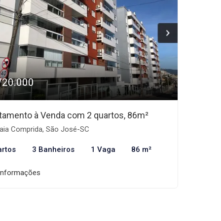
720.000
tamento à Venda com 2 quartos, 86m²
aia Comprida, São José-SC
artos
3 Banheiros
1 Vaga
86 m²
informações