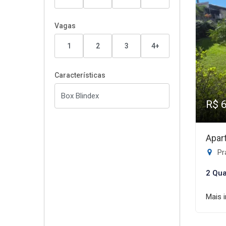
Vagas
1
2
3
4+
Características
R$ 
Apar
Pr
2 Qua
Mais 