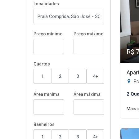
Localidades
Preço mínimo
Preço máximo
R$ 
Quartos
Apar
1
2
3
4+
Pr
2 Qua
Área mínima
Área máxima
Mais 
Banheiros
1
2
3
4+