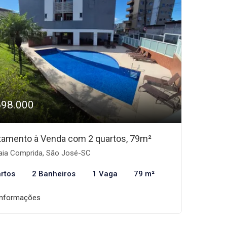
698.000
tamento à Venda com 2 quartos, 79m²
aia Comprida, São José-SC
rtos
2 Banheiros
1 Vaga
79 m²
informações