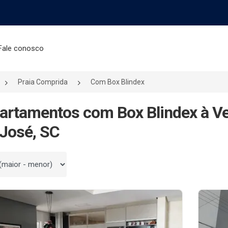
Fale conosco
Praia Comprida
Com Box Blindex
artamentos com Box Blindex à V
José, SC
 por