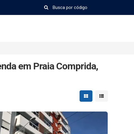
enda em Praia Comprida,
Mostrar resultados em 
Mostrar resultad