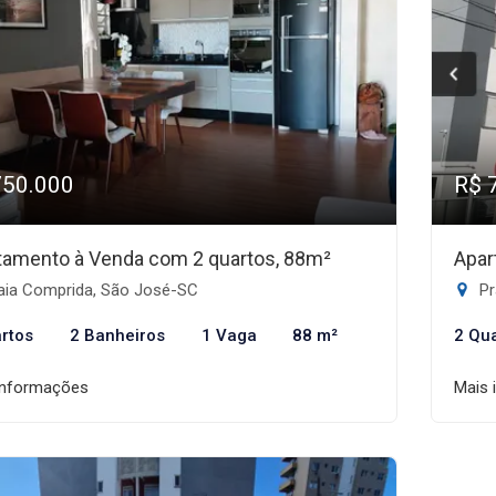
750.000
R$ 
tamento à Venda com 2 quartos, 88m²
Apar
aia Comprida, São José-SC
Pr
rtos
2 Banheiros
1 Vaga
88 m²
2 Qu
informações
Mais 