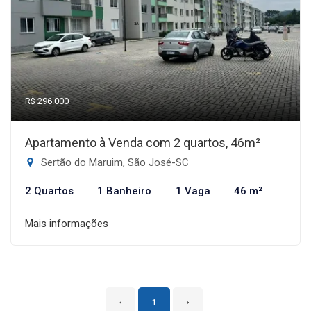
R$ 296.000
Apartamento à Venda com 2 quartos, 46m²
Sertão do Maruim, São José-SC
2 Quartos
1 Banheiro
1 Vaga
46 m²
Mais informações
‹
1
›