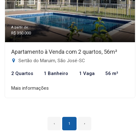
A partir de:
R$ 350.000
Apartamento à Venda com 2 quartos, 56m²
Sertão do Maruim, São José-SC
2 Quartos
1 Banheiro
1 Vaga
56 m²
Mais informações
‹
1
›