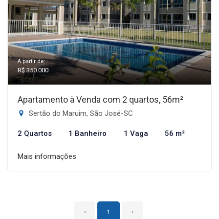
A partir de:
R$ 350.000
Apartamento à Venda com 2 quartos, 56m²
Sertão do Maruim, São José-SC
2 Quartos
1 Banheiro
1 Vaga
56 m²
Mais informações
‹
1
›