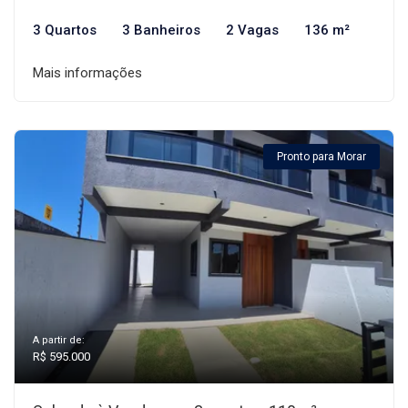
3 Quartos
3 Banheiros
2 Vagas
136 m²
Mais informações
Pronto para Morar
A partir de:
R$ 595.000