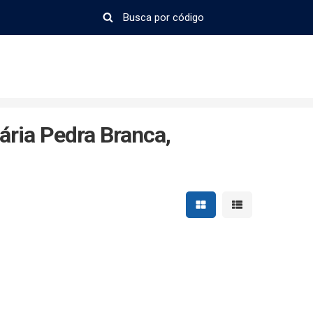
ária Pedra Branca,
Mostrar resultados em 
Mostrar resultad