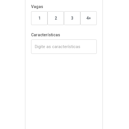
Vagas
1
2
3
4+
Características