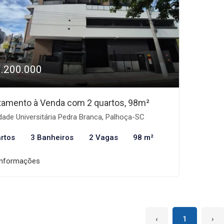
1.200.000
tamento à Venda com 2 quartos, 98m²
ade Universitária Pedra Branca, Palhoça-SC
rtos
3 Banheiros
2 Vagas
98 m²
informações
‹
1
›