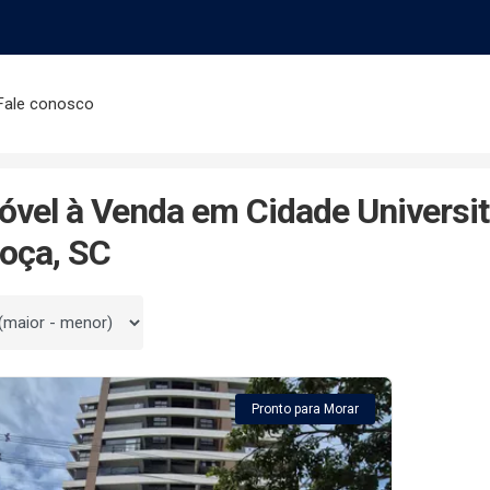
Fale conosco
dade Universitária Pedra Branca
óvel à Venda em Cidade Universit
oça, SC
 por
Pronto para Morar