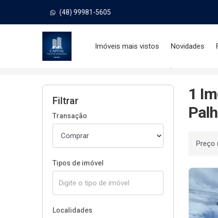
(48) 99981-5605
Página inicial
Imóveis mais vistos
Novidades
Início
Imóveis à venda
Palhoça/SC
Ci
1 Im
Filtrar
Palh
Transação
Ordenar
Tipos de imóvel
Localidades