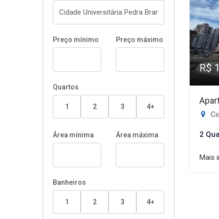
Preço mínimo
Preço máximo
R$ 
Quartos
Apar
1
2
3
4+
Cid
2 Qua
Área mínima
Área máxima
Mais 
Banheiros
1
2
3
4+