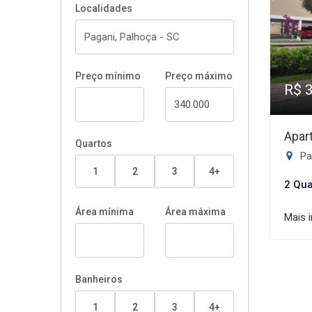
Localidades
Preço mínimo
Preço máximo
R$ 
Apar
Quartos
Pa
1
2
3
4+
2 Qua
Área mínima
Área máxima
Mais 
Banheiros
1
2
3
4+