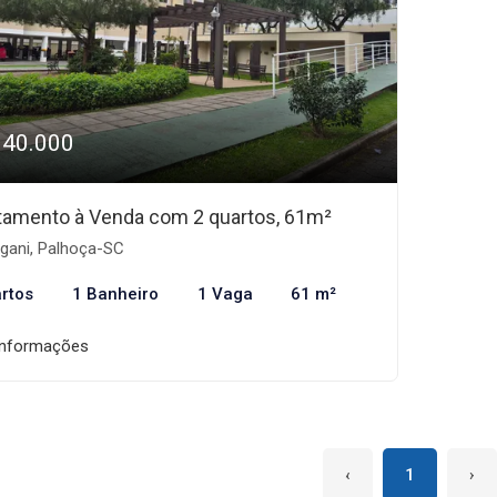
340.000
tamento à Venda com 2 quartos, 61m²
gani, Palhoça-SC
rtos
1 Banheiro
1 Vaga
61 m²
informações
‹
1
›