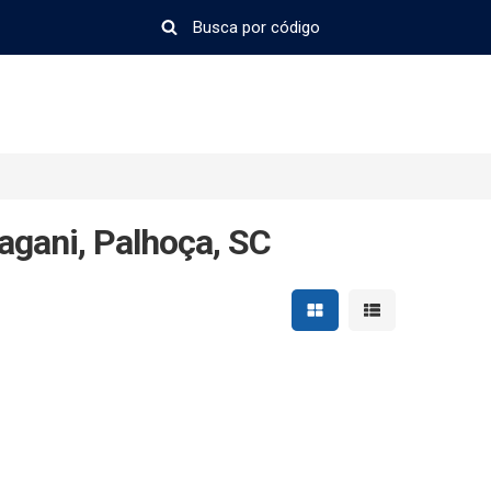
agani, Palhoça, SC
Mostrar resultados em 
Mostrar resultad