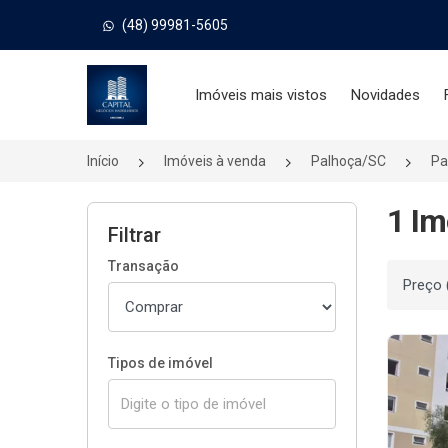
(48) 99981-5605
Página inicial
Imóveis mais vistos
Novidades
Início
Imóveis à venda
Palhoça/SC
Pa
1 Im
Filtrar
Transação
Ordenar
Tipos de imóvel