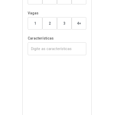
Vagas
1
2
3
4+
Características