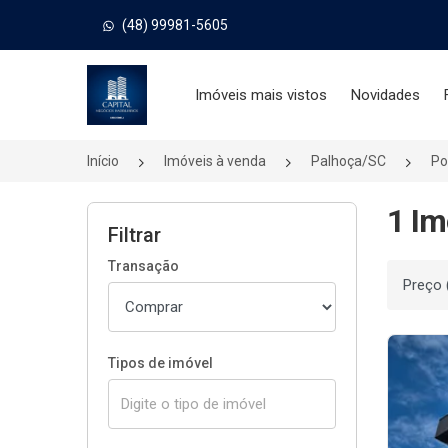
(48) 99981-5605
Página inicial
Imóveis mais vistos
Novidades
Início
Imóveis à venda
Palhoça/SC
Po
1 Im
Filtrar
Transação
Ordenar
Tipos de imóvel