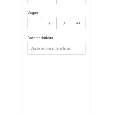
Vagas
1
2
3
4+
Características