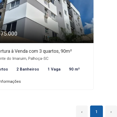
675.000
rtura à Venda com 3 quartos, 90m²
nte do Imaruim, Palhoça-SC
rtos
2 Banheiros
1 Vaga
90 m²
informações
‹
1
›