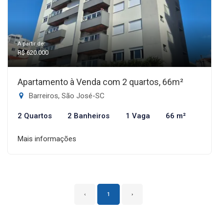
A partir de:
R$ 620.000
Apartamento à Venda com 2 quartos, 66m²
Barreiros, São José-SC
2 Quartos
2 Banheiros
1 Vaga
66 m²
Mais informações
‹
1
›