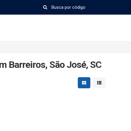
m Barreiros, São José, SC
Mostrar resultados em 
Mostrar resultad