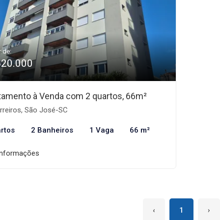
r de:
620.000
tamento à Venda com 2 quartos, 66m²
rreiros, São José-SC
rtos
2 Banheiros
1 Vaga
66 m²
informações
‹
1
›