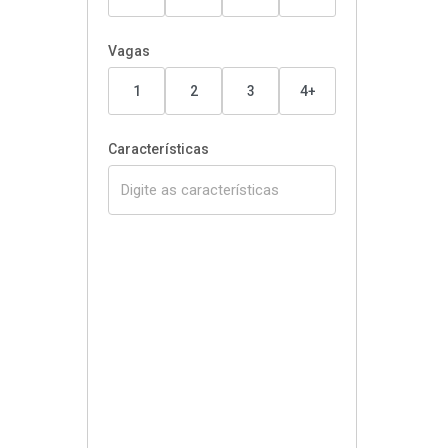
Vagas
1
2
3
4+
Características