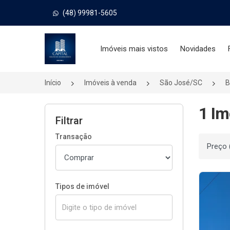
(48) 99981-5605
Página inicial
Imóveis mais vistos
Novidades
Início
Imóveis à venda
São José/SC
B
1 Im
Filtrar
Transação
Ordenar
Tipos de imóvel