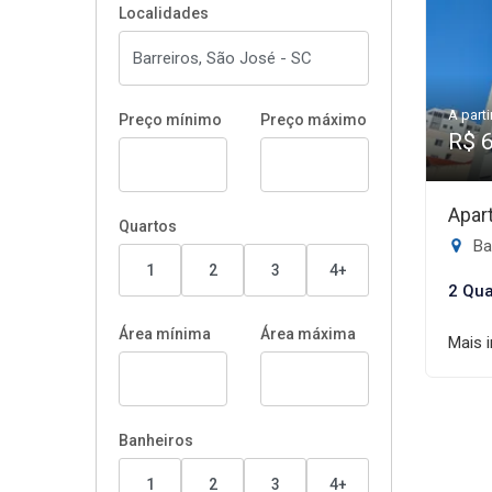
Localidades
A parti
Preço mínimo
Preço máximo
R$ 
Apar
Quartos
Ba
1
2
3
4+
2 Qua
Área mínima
Área máxima
Mais 
Banheiros
1
2
3
4+