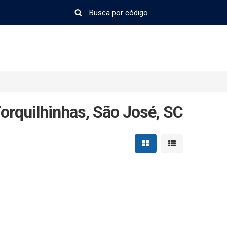
orquilhinhas, São José, SC
Mostrar resultados em 
Mostrar resultad