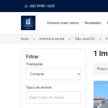
(48) 99981-5605
Página inicial
Imóveis mais vistos
Novidades
Início
Imóveis à venda
São José/SC
F
1 Im
Filtrar
Transação
Ordenar
Tipos de imóvel