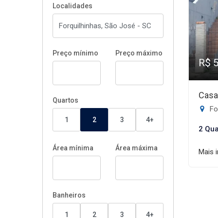
Localidades
Preço mínimo
Preço máximo
R$ 
Casa
Quartos
Fo
1
2
3
4+
2 Qua
Área mínima
Área máxima
Mais 
Banheiros
1
2
3
4+