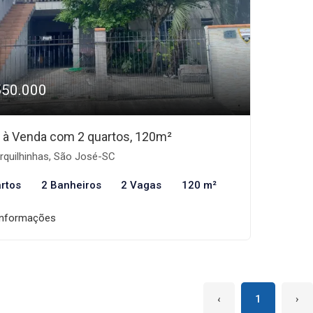
550.000
 à Venda com 2 quartos, 120m²
rquilhinhas, São José-SC
rtos
2 Banheiros
2 Vagas
120 m²
informações
‹
1
›