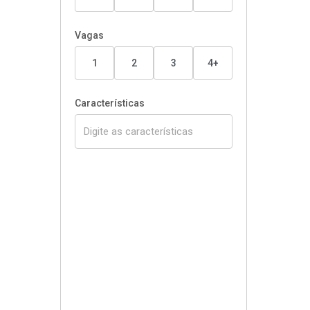
Vagas
1
2
3
4+
Características