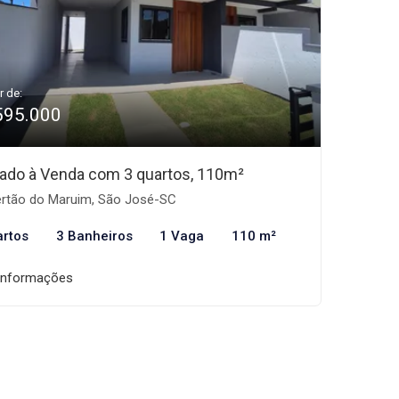
r de:
595.000
ado à Venda com 3 quartos, 110m²
rtão do Maruim, São José-SC
artos
3 Banheiros
1 Vaga
110 m²
informações