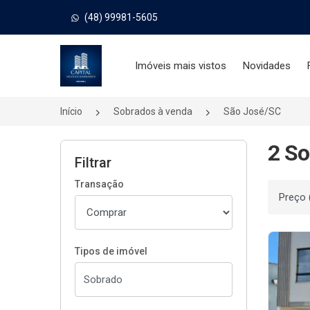
(48) 99981-5605
Página inicial
Imóveis mais vistos
Novidades
Início
Sobrados à venda
São José/SC
2 So
Filtrar
Transação
Ordenar
Tipos de imóvel