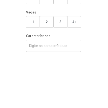
Vagas
1
2
3
4+
Características