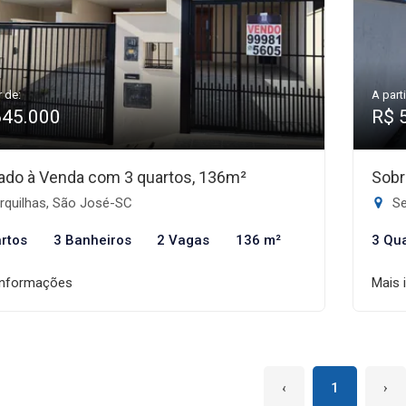
r de:
A parti
645.000
R$ 
ado à Venda com 3 quartos, 136m²
Sobr
rquilhas, São José-SC
Se
rtos
3 Banheiros
2 Vagas
136 m²
3 Qu
informações
Mais 
‹
1
›