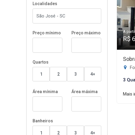
Localidades
A parti
Preço mínimo
Preço máximo
R$ 
Sobr
Quartos
Fo
1
2
3
4+
3 Qua
Área mínima
Área máxima
Mais 
Banheiros
1
2
3
4+