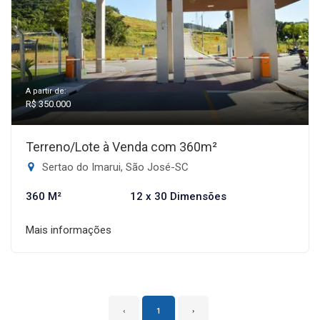
A partir de:
R$ 350.000
Terreno/Lote à Venda com 360m²
Sertao do Imarui, São José-SC
360 M²
12 x 30 Dimensões
Mais informações
‹
1
›