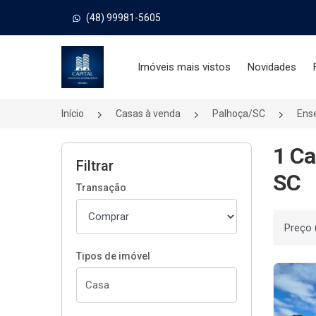
(48) 99981-5605
Página inicial
Imóveis mais vistos
Novidades
Início
Casas à venda
Palhoça/SC
Ens
1 Ca
Filtrar
SC
Transação
Ordenar
Tipos de imóvel