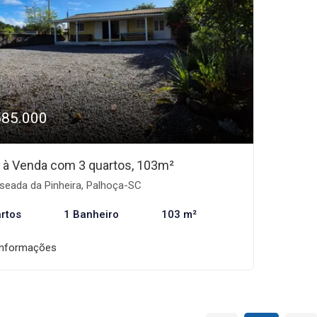
585.000
 à Venda com 3 quartos, 103m²
seada da Pinheira, Palhoça-SC
rtos
1 Banheiro
103 m²
informações