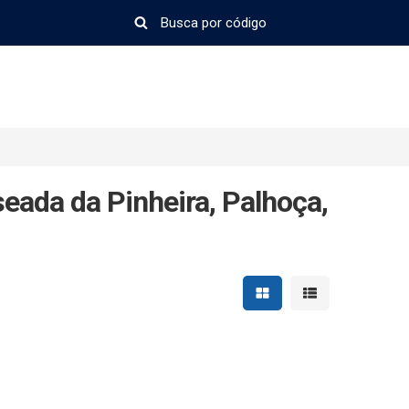
eada da Pinheira, Palhoça,
Mostrar resultados em 
Mostrar resultad