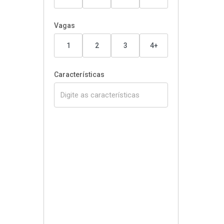
Vagas
1
2
3
4+
Características