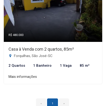
R$ 480.000
Casa à Venda com 2 quartos, 85m²
Forquilhas, São José-SC
2 Quartos
1 Banheiro
1 Vaga
85 m²
Mais informações
‹
1
›