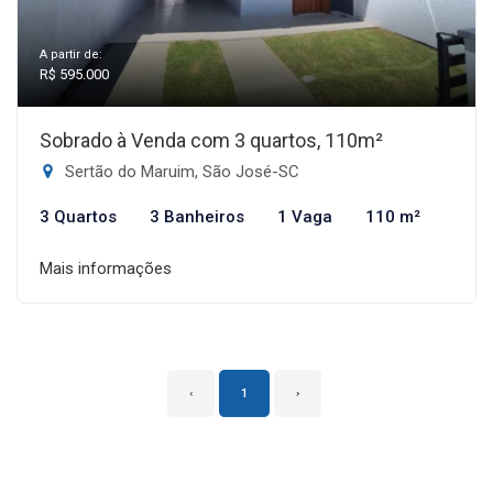
A partir de:
R$ 595.000
Sobrado à Venda com 3 quartos, 110m²
Sertão do Maruim, São José-SC
3 Quartos
3 Banheiros
1 Vaga
110 m²
Mais informações
‹
1
›